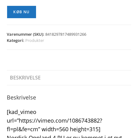
KØB NU
Varenummer (SKU):
8418297817489931266
Kategori:
Produkter
BESKRIVELSE
Beskrivelse
[kad_vimeo
url=”https://vimeo.com/1086743882?
fl=pl&fe=cm” width=560 height=315]
Nordisk Oppland 4 PU er nu kommet i et nyt