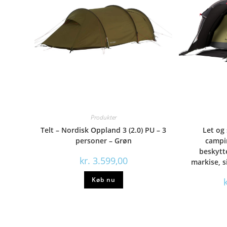
Produkter
Telt – Nordisk Oppland 3 (2.0) PU – 3
Let og 
personer – Grøn
campi
beskytt
kr.
3.599,00
markise, s
Køb nu
k