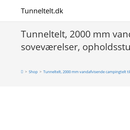
Skip
Tunneltelt.dk
to
content
Tunneltelt, 2000 mm vand
soveværelser, opholdsst
>
Shop
>
Tunneltelt, 2000 mm vandafvisende campingtelt ti