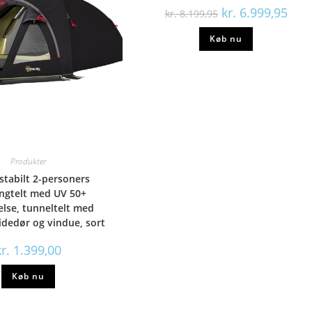
Den
Den
kr.
6.999,95
kr.
8.199,95
oprindelige
aktue
pris
pris
Køb nu
var:
er:
kr. 8.199,95.
kr. 6
Produkter
stabilt 2-personers
ngtelt med UV 50+
else, tunneltelt med
idedør og vindue, sort
r.
1.399,00
Køb nu