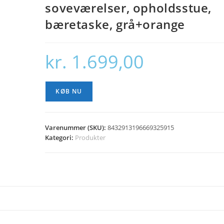
soveværelser, opholdsstue,
bæretaske, grå+orange
kr.
1.699,00
KØB NU
Varenummer (SKU):
8432913196669325915
Kategori:
Produkter