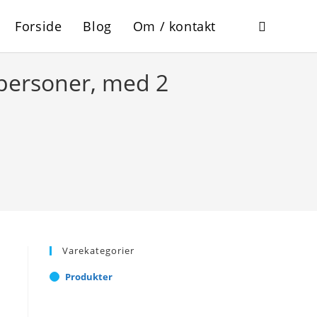
Forside
Blog
Om / kontakt
Toggle
 personer, med 2
website
search
Varekategorier
l
Produkter